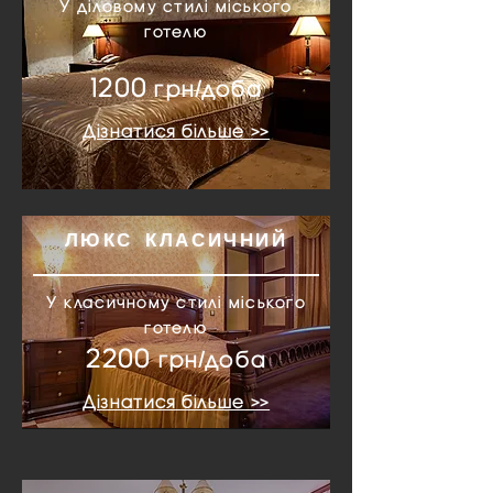
У діловому стилі міського
готелю
12
00
грн/доба
Дізнатися більше >>
ЛЮКС КЛАСИЧНИЙ
У класичному стилі міського
готелю
22
00
грн/доба
Дізнатися більше >>