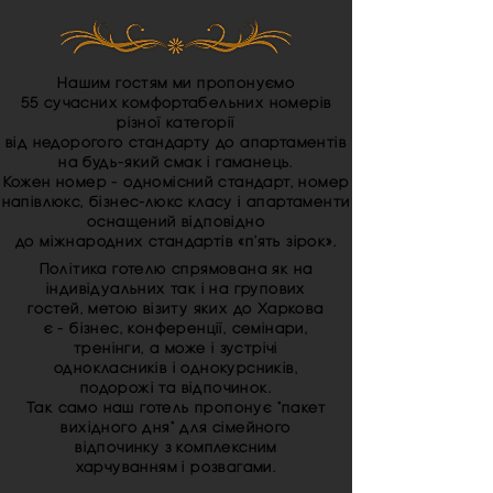
Нашим гостям ми пропонуємо
55 сучасних комфортабельних номерів
різної категорії
від недорогого стандарту до апартаментів
на будь-який смак і гаманець.
Кожен номер - одномісний стандарт, номер
напівлюкс, бізнес-люкс класу і апартаменти
оснащений відповідно
до міжнародних стандартів «п'ять зірок».
Політика готелю спрямована як на
індивідуальних так і на групових
гостей, метою візиту яких до Харкова
є - бізнес, конференції, семінари,
тренінги, а може і зустрічі
однокласників і однокурсників,
подорожі та відпочинок.
Так само наш готель пропонує "пакет
вихідного дня" для сімейного
відпочинку з комплексним
харчуванням і розвагами.