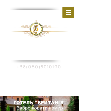
готель
"
БРИТАНІЯ"
Україна, м.Харків
вул. Шевченко, 270
+38(050)8010190
Забронювати номер
ГОТЕЛЬ "БРИТАНІЯ"
Забронювати номер