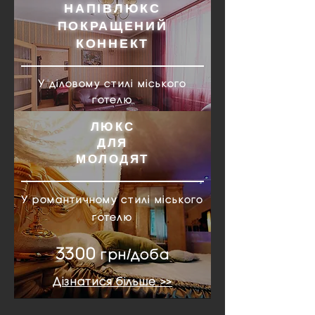
НАПІВЛЮКС
ПОКРАЩЕНИЙ
КОННЕКТ
У діловому стилі міського
готелю
ЛЮКС
18
00
грн/доба
ДЛЯ
Дізнатися більше >>
МОЛОДЯТ
У романтичному стилі міського
готелю
3300
грн/доба
Дізнатися більше >>