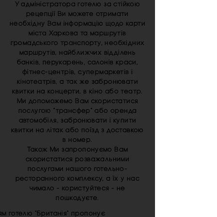
У адміністратора готелю за стійкою
рецепції Ви можете отримати
необхідну Вам інформацію щодо карти
міста Харкова та маршрутів
громадського транспорту, необхідних
маршрутів, найближчих відділень
банків, перукарень, салонів краси,
фітнес-центрів, супермаркетів і
кінотеатрів, а так же забронювати
квитки на концерти, в кіно або театр.
Ми допоможемо Вам скористатися
послугою "трансфер" або оренда
автомобіля, забронювати і купити
квитки на літак або поїзд з доставкою
в номер.
Також Ми запропонуємо Вам
скористатися розважальними
послугами нашого готельно-
ресторанного комплексу, а їх у нас
чимало - користуйтеся - не
пошкодуєте.
ям готелю "Британія" пропонує