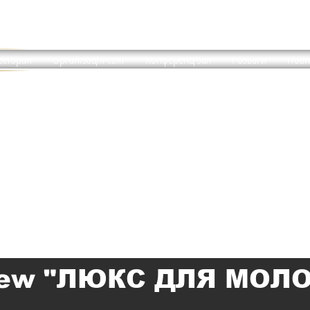
есторан
Організація свят
Конференц зал
Розваги
Нови
Забронювати номер
iew "ЛЮКС ДЛЯ МОЛ