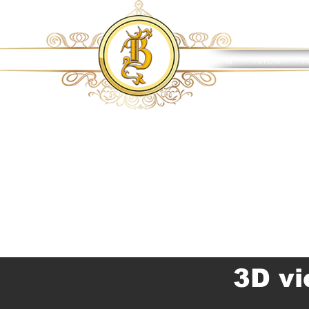
Головна
Готель
Р
3D v