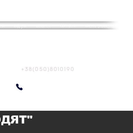
готель "
БРИТАНІЯ"
ни
Відгуки
Вакансії
Контакти
Меню (нове)
Україна, м.Харків
вул. Шевченко, 270
+38(050)8010190
ОДЯТ"