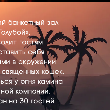
ий
банкетный
зал
Голубой».
олит гостям
ставить себя
ми в окружении
 священных кошек,
ься у огня камина
тной компании.
н на 30 гостей.