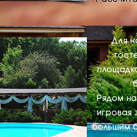
Для 
гост
площадк
Рядом на
игровая 
большим б