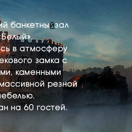
ий
банкетны
й
зал
«Белый»
.
сь в атмосферу
екового замка с
ми, каменными
 массивной резной
мебелью.
н на 60 гостей.