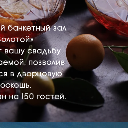
й банкетный зал
Золотой»
т вашу свадьбу
аемой, позволив
ся в дворцовую
оскошь.
н на 150 гостей.