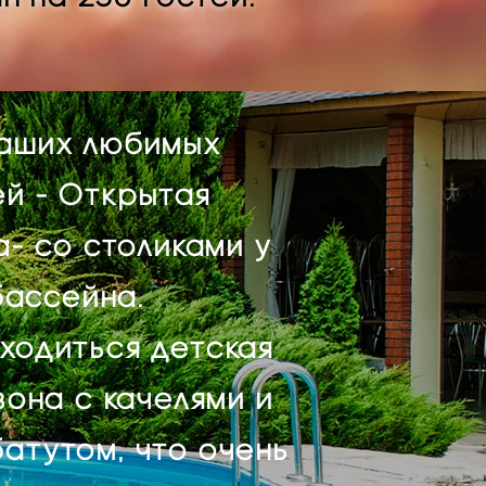
наших любимых
ей -
Открытая
а
- со столиками у
бассейна.
ходиться детская
зона с качелями и
атутом, что очень