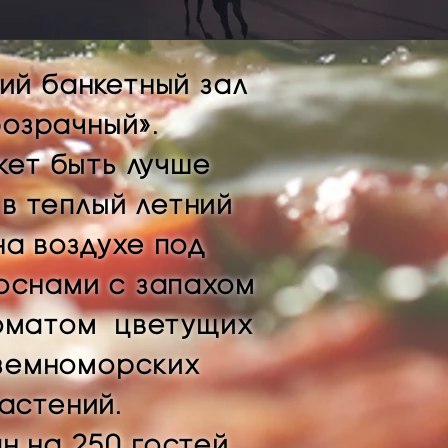
кий
банкетный
зал
озрачный».
жет быть лучше
 в теплый летний
на воздухе под
оснами с запахом
роматом цветущих
земноморских
астений.
н на 250 гостей.