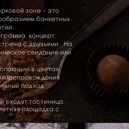
рковой зоне – это
нообразием банкетных
ятий.
грамма, концерт,
встреча с друзьями. На
ическое свидание или
топающий в цветах,
мяпрепровождения.
льный подход.
й входят гостиница,
 летняя площадка с