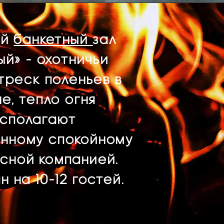
ый
банкетный
зал
ый»
- охотничьи
треск поленьев в
е, тепло огня
сполагают
нному спокойному
есной компанией.
 на 10-12 гостей.