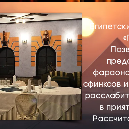
Египетск
«
Позв
пред
фараона
сфинксов и
расслабит
в прия
Рассчита