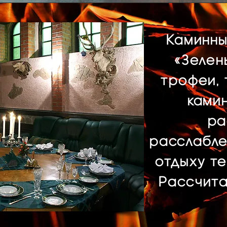
Каминн
«Зелен
трофеи, 
камин
ра
расслабле
отдыху т
Рассчитан