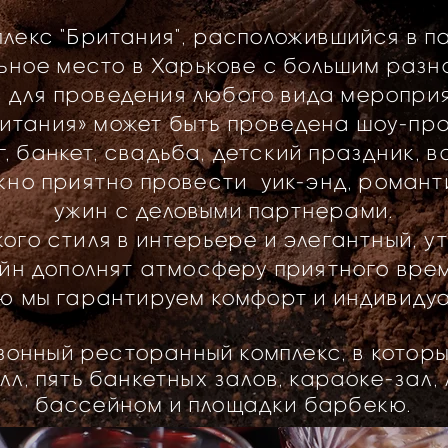
лекс "Британия", расположившийся в па
ьное место в Харькове с большим раз
в для проведения любого вида меропри
итания» может быть проведена шоу-про
, банкет, свадьба, детский праздник, 
жно приятно провести уик-энд, романт
ужин с деловыми партнерами.
ого стиля в интерьере и элегантный, у
йн дополнят атмосферу приятного вре
ю мы гарантируем комфорт и индивидуа
зонный ресторанный комплекс, в которы
олл, пять банкетных залов, караоке-зал,
бассейном и площадки барбекю.