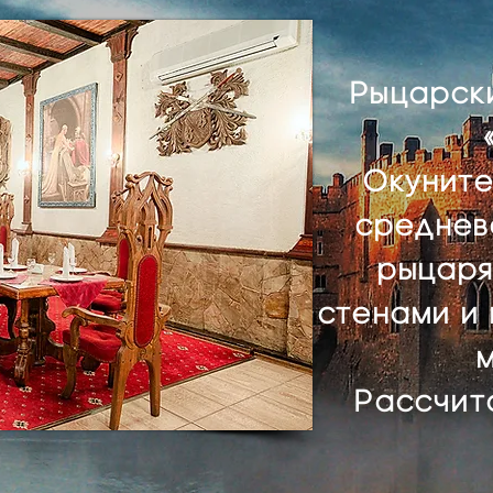
Рыцарск
Окуните
среднев
рыцаря
стенами и
Рассчита