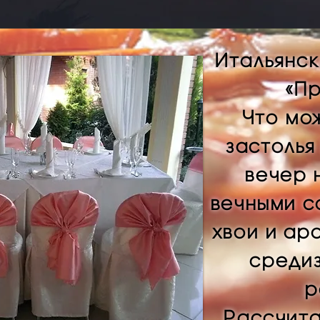
Итальянс
«Пр
Что мо
застолья
вечер 
вечными с
хвои и а
среди
р
Рассчита