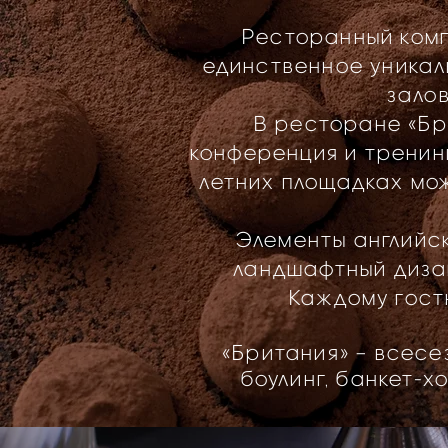
Ресторанный комп
единственное уникал
зало
В ресторане «Бр
конференция и тренинг
летних площадках мо
Элементы английск
ландшафтный диза
Каждому гост
«Британия» – всесе
боулинг, банкет-х