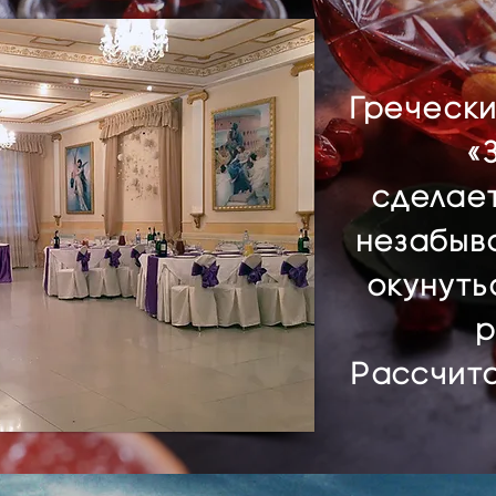
Гречески
«
сделае
незабыв
окунуть
р
Рассчита