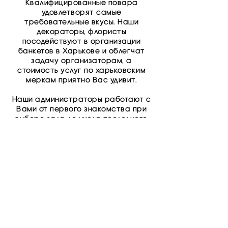
Квалифицированные повара
удовлетворят самые
требовательные вкусы. Наши
декораторы, флористы
посодействуют в организации
банкетов в Харькове и облегчат
задачу организаторам, а
стоимость услуг по харьковским
меркам приятно Вас удивит.
Наши администраторы работают с
Вами от первого знакомства при
выборе зала до ухода последнего
Вашего гостя и всегда придут Вам
на помощь, подскажут, помогут в
выборе меню, декорирования
банкет-холла, выбора
развлекательной программы и еще
многое другое, что может
заинтересовать Вас, что Ваш
праздник был только Вашим, часто
вспоминался и хотелось вернуться
к нам еще и еще. А для приезжих
гостей еще прекрасная новость - у