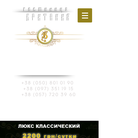
гостиница
БРИТАНИЯ
Украина, г. Харьков
ул. Шевченко, 270
+38 (050) 801 01 90
+38 (097) 351 19 15
+38 (057) 720 39 60
Забронировать номер
ЛЮКС
КЛАССИЧЕСКИЙ
2200
грн/су
тки