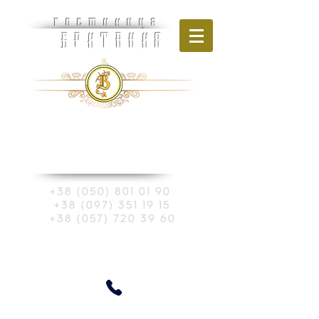
гостиница
БРИТАНИЯ
Украина, г. Харьков
ул. Шевченко, 270
+38 (050) 801 01 90
+38 (097) 351 19 15
+38 (057) 720 39 60
Забронировать номер