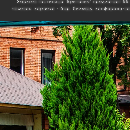
Харьков
гостиница "Британия"
предлагает 55
человек,
караоке - бар
, бильярд,
конференц-з