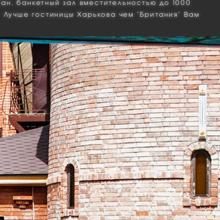
ран,
банкетный зал
вместительностью до 1000
. Лучше гостиницы Харькова чем "Британия" Вам