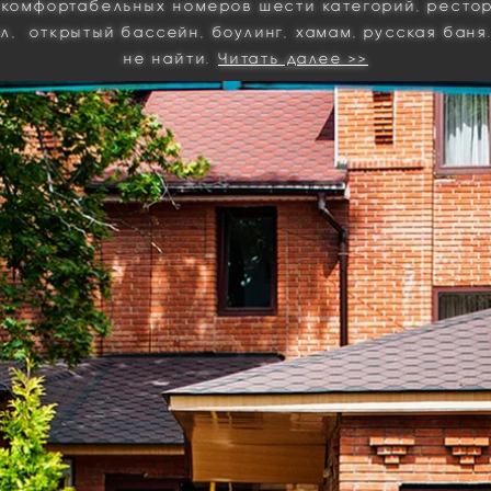
 комфортабельных номеров шести категорий, ресто
ал
, открытый бассейн,
боулинг
,
хамам, русская баня
не найти.
Читать далее >>